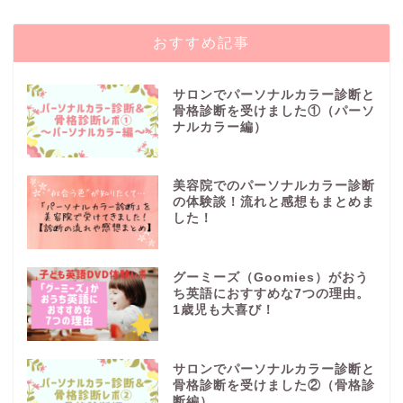
おすすめ記事
サロンでパーソナルカラー診断と
骨格診断を受けました①（パーソ
ナルカラー編）
美容院でのパーソナルカラー診断
の体験談！流れと感想もまとめま
した！
グーミーズ（Goomies）がおう
ち英語におすすめな7つの理由。
1歳児も大喜び！
サロンでパーソナルカラー診断と
骨格診断を受けました②（骨格診
断編）