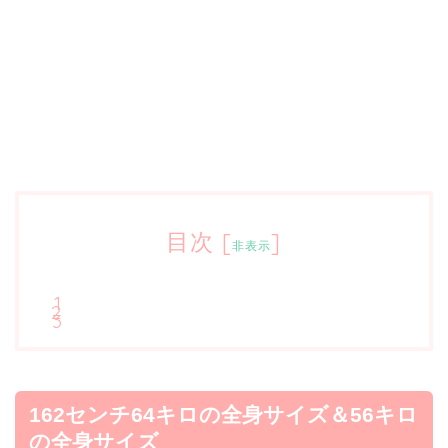
目次
[
]
非表示
162センチ64キロの全身サイズ＆56キロ
の全身サイズ